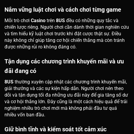
Nắm vững luật chơi và cách chơi từng game
Mỗi trò chơi
Casino
trên
8US
đều có những quy tắc và
chiến lược riêng. Người chơi cần dành thời gian nghiên cứu
và tìm hiểu kỹ luật chơi trước khi đặt cược thật sự. Điều
này không chỉ giúp tăng cơ hội chiến thắng mà còn tránh
được những rủi ro không đáng có.
Tận dụng các chương trình khuyến mãi và ưu
đãi đang có
8US
thường xuyên cập nhật các chương trình khuyến mãi,
giải thưởng và các sự kiện hấp dẫn. Người chơi nên theo
dõi và tận dụng tối đa những ưu đãi này để gia tăng số dư
và cơ hội thắng lớn. Đây cũng là một cách hiệu quả để trải
nghiệm nhiều trò chơi mới mà không phải đầu tư quá
nhiều vốn ban đầu.
Giữ bình tĩnh và kiểm soát tốt cảm xúc