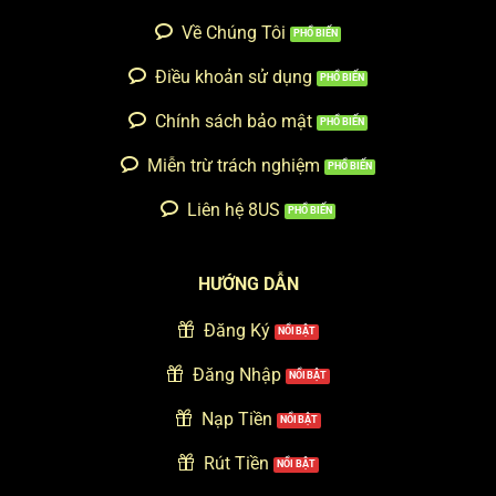
Về Chúng Tôi
Điều khoản sử dụng
Chính sách bảo mật
Miễn trừ trách nghiệm
Liên hệ 8US
HƯỚNG DẪN
Đăng Ký
Đăng Nhập
Nạp Tiền
Rút Tiền