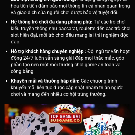
hóa tiên tiến đảm bảo mọi thông tin cá nhân quan trọng
và giao dịch của người chơi được bảo vệ tuyệt đối.
Hệ thống trò chơi đa dạng phong phú:
Từ các trò chơi
kiểu truyền thống như baccarat, roulette đến các trò chơi
slot hiện đại, mỗi trò chơi đều mang lại trải nghiệm độc
đáo.
Hỗ trợ khách hàng chuyên nghiệp :
Đội ngũ tư vấn hoạt
động 24/7 luôn sẵn sàng giải đáp mọi thắc mắc, góp
phần tạo nên một môi trường chơi game an toàn và
công bằng.
Khuyến mãi và thưởng hấp dẫn:
Các chương trình
khuyến mãi liên tục được cập nhật nhằm tri ân người
chơi và mang đến nhiều cơ hội trúng thưởng.